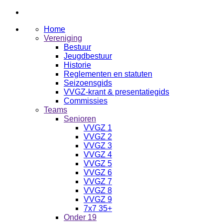
Home
Vereniging
Bestuur
Jeugdbestuur
Historie
Reglementen en statuten
Seizoensgids
VVGZ-krant & presentatiegids
Commissies
Teams
Senioren
VVGZ 1
VVGZ 2
VVGZ 3
VVGZ 4
VVGZ 5
VVGZ 6
VVGZ 7
VVGZ 8
VVGZ 9
7x7 35+
Onder 19