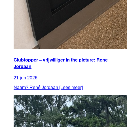
Clubtopper – vrijwilliger in the picture: Rene
Jordaan
21
jun
2026
Naam? René Jordaan [Lees meer]