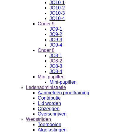
JO10-1
JO10-2
JO10-3
JO10-4
Onder 9
JO9-1
JO9-2
JO9-3
JO9-4
Onder 8
JO8-1
JO8-2
JO8-3
JO8-4
Mini pupillen
Mini-pupillen
Ledenadministratie
Aanmelden proeftraining
Contributie
Lid worden
Opzeggen
Overschrijven
Wedstrijden
Toernooien
Afgelastingen