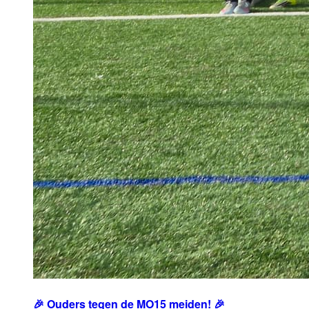
🎉 Ouders tegen de MO15 meiden! 🎉