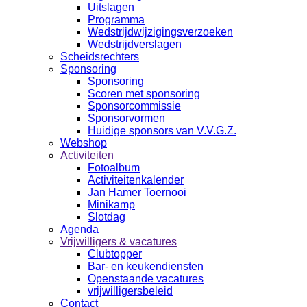
Uitslagen
Programma
Wedstrijdwijzigingsverzoeken
Wedstrijdverslagen
Scheidsrechters
Sponsoring
Sponsoring
Scoren met sponsoring
Sponsorcommissie
Sponsorvormen
Huidige sponsors van V.V.G.Z.
Webshop
Activiteiten
Fotoalbum
Activiteitenkalender
Jan Hamer Toernooi
Minikamp
Slotdag
Agenda
Vrijwilligers & vacatures
Clubtopper
Bar- en keukendiensten
Openstaande vacatures
vrijwilligersbeleid
Contact