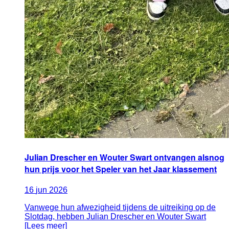
Julian Drescher en Wouter Swart ontvangen alsnog
hun prijs voor het Speler van het Jaar klassement
16
jun
2026
Vanwege hun afwezigheid tijdens de uitreiking op de
Slotdag, hebben Julian Drescher en Wouter Swart
[Lees meer]